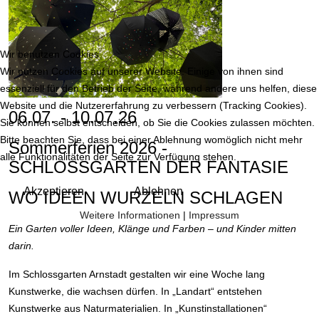
Wir benutzen Cookies
Wir nutzen Cookies auf unserer Website. Einige von ihnen sind
essenziell für den Betrieb der Seite, während andere uns helfen, diese
Website und die Nutzererfahrung zu verbessern (Tracking Cookies).
06.07. - 10.07.26
Sie können selbst entscheiden, ob Sie die Cookies zulassen möchten.
Bitte beachten Sie, dass bei einer Ablehnung womöglich nicht mehr
Sommerferien 2026 -
alle Funktionalitäten der Seite zur Verfügung stehen.
SCHLOSSGARTEN DER FANTASIE
Akzeptieren
Ablehnen
WO IDEEN WURZELN SCHLAGEN
Weitere Informationen
|
Impressum
Ein Garten voller Ideen, Klänge und Farben – und Kinder mitten
darin.
Im Schlossgarten Arnstadt gestalten wir eine Woche lang
Kunstwerke, die wachsen dürfen. In „Landart“ entstehen
Kunstwerke aus Naturmaterialien. In „Kunstinstallationen“