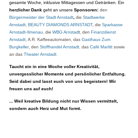
gesamte Woche, inklusive Mittagessen und Getränken. Ein
herzlicher Dank
geht an unsere
Sponsoren:
den
Bürgermeister der Stadt Arnstadt
,
die
Stadtwerke
Arnstadt
,
BEAUTY DIAMONDS ARNSTADT
,
die
Sparkasse
Arnstadt-Ilmenau
, die
WBG Arnstad
t
, den
Finanzdienst
Arnstadt
, A.R. Kaffeeautomaten, das
Gasthaus Zum
Burgkeller
, den
Stoffhandel Arnstadt
,
das
Café Marlitt
sowie
an das
Theater Arnstadt
.
Taucht ein in eine Woche voller Kreativität,
unvergesslicher Momente und persönlicher Entfaltung.
Seid dabei und lasst euch von uns begeistern! Wir
freuen uns auf euch!
...
Weil kreative Bildung nicht nur Wissen vermittelt,
sondern auch Herz und Mut formt.